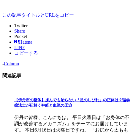
この記事タイトルとURLをコピー
Twitter
Share
Pocket
Hatena
LINE
コピーする
-
Column
関連記事
【伊丹市の整体】揉んでも治らない「足のしびれ」の正体は？理学
療法士が紐解く神経と血流の圧迫
伊丹の皆様、こんにちは。 平日火曜日は「お身体の不
調が改善するメカニズム」をテーマにお届けしていま
す。 本日6月16日は火曜日ですね。 「お尻から太もも