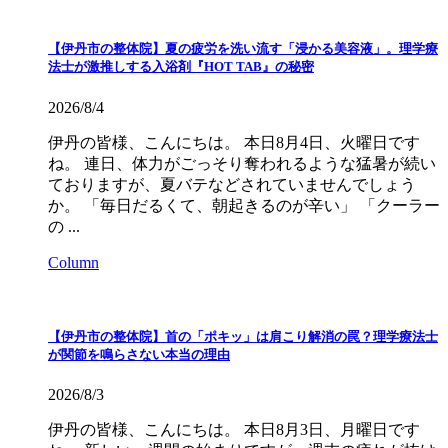
【伊丹市の整体院】夏の疲労を洗い流す「浸かる美容液」。理学療
法士が激推しする入浴剤『HOT TAB』の秘密
2026/8/4
伊丹の皆様、こんにちは。 本日8月4日、火曜日です
ね。 連日、体力がごっそり奪われるような猛暑が続い
ておりますが、夏バテなどされていませんでしょう
か。 「毎日だるくて、朝起きるのが辛い」 「クーラー
の ...
Column
【伊丹市の整体院】首の「ポキッ」は肩こり解消の罠？理学療法士
が関節を鳴らさない本当の理由
2026/8/3
伊丹の皆様、こんにちは。 本日8月3日、月曜日です