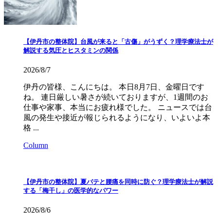
【伊丹市の整体院】台風が来ると「古傷」がうずく？理学療法士が
解説する気圧とヒスタミンの関係
2026/8/7
伊丹の皆様、こんにちは。 本日8月7日、金曜日です
ね。 連日厳しい暑さが続いておりますが、1週間のお
仕事や家事、本当にお疲れ様でした。 ニュースでは台
風の発生や接近が報じられるようになり、いよいよ本
格 ...
Column
【伊丹市の整体院】夏バテと腰痛を同時に防ぐ？理学療法士が解説
する「梅干し」の医学的なパワー
2026/8/6