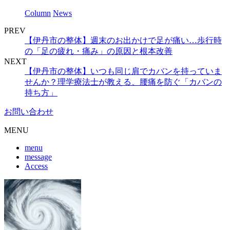
Column
News
PREV
【伊丹市の整体】週末のお出かけで足が痛い…歩行時
の「足の疲れ・痛み」の原因と根本改善
NEXT
【伊丹市の整体】いつも同じ肩でカバンを持っていま
せんか？理学療法士が教える、腰痛を防ぐ「カバンの
持ち方」
お問い合わせ
MENU
menu
message
Access