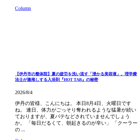
Column
【伊丹市の整体院】夏の疲労を洗い流す「浸かる美容液」。理学療
法士が激推しする入浴剤『HOT TAB』の秘密
2026/8/4
伊丹の皆様、こんにちは。 本日8月4日、火曜日です
ね。 連日、体力がごっそり奪われるような猛暑が続い
ておりますが、夏バテなどされていませんでしょう
か。 「毎日だるくて、朝起きるのが辛い」 「クーラー
の ...