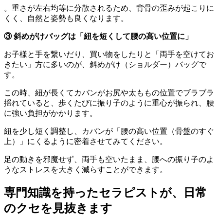
。重さが左右均等に分散されるため、背骨の歪みが起こりに
くく、自然と姿勢も良くなります。
③ 斜めがけバッグは「紐を短くして腰の高い位置に」
お子様と手を繋いだり、買い物をしたりと「両手を空けてお
きたい」方に多いのが、斜めがけ（ショルダー）バッグで
す。
この時、紐が長くてカバンがお尻や太ももの位置でブラブラ
揺れていると、歩くたびに振り子のように重心が振られ、腰
に強い負担がかかります。
紐を少し短く調整し、カバンが「腰の高い位置（骨盤のすぐ
上）」にくるように密着させてみてください。
足の動きを邪魔せず、両手も空いたまま、腰への振り子のよ
うなストレスを大きく減らすことができます。
専門知識を持ったセラピストが、日常
のクセを見抜きます