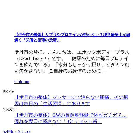
【伊丹市の整体】サプリやプロテインが効かない？理学療法士が紐
解く「栄養と循環の渋滞」
伊丹市の皆様、こんにちは。 エポックボディープラス
（EPoch Body +）です。 「健康のために毎日プロテイ
ンを飲んでいる」 「水分もしっかり摂り、ビタミン剤
も欠かさない」 ご自身のお身体のために ...
Column
PREV
【伊丹市の整体】マッサージで治らない腰痛。その原
因は毎日の「生活習慣」にあります
NEXT
【伊丹市の整体】GWの長距離移動で体がガチガチ…
疲れを翌日に残さない「3分リセット術」
お問い合わせ