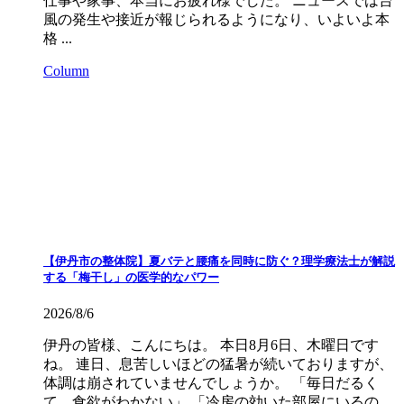
仕事や家事、本当にお疲れ様でした。 ニュースでは台
風の発生や接近が報じられるようになり、いよいよ本
格 ...
Column
【伊丹市の整体院】夏バテと腰痛を同時に防ぐ？理学療法士が解説
する「梅干し」の医学的なパワー
2026/8/6
伊丹の皆様、こんにちは。 本日8月6日、木曜日です
ね。 連日、息苦しいほどの猛暑が続いておりますが、
体調は崩されていませんでしょうか。 「毎日だるく
て、食欲がわかない」 「冷房の効いた部屋にいるの