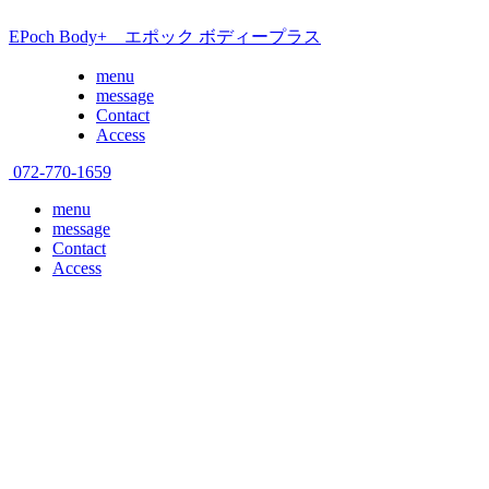
EPoch Body+ エポック ボディープラス
menu
message
Contact
Access
072-770-1659
menu
message
Contact
Access