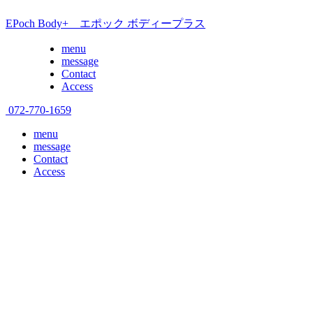
EPoch Body+ エポック ボディープラス
menu
message
Contact
Access
072-770-1659
menu
message
Contact
Access