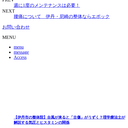
週に1度のメンテナンスは必要！
NEXT
腰痛について 伊丹・尼崎の整体ならエポック
お問い合わせ
MENU
menu
message
Access
【伊丹市の整体院】台風が来ると「古傷」がうずく？理学療法士が
解説する気圧とヒスタミンの関係