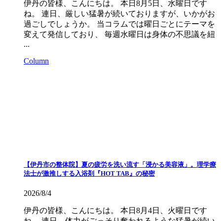
伊丹の皆様、こんにちは。 本日8月5日、水曜日です
ね。 連日、厳しい猛暑が続いておりますが、いかがお
過ごしでしょうか。 当コラムでは曜日ごとにテーマを
変えて発信しており、 毎週水曜日は身体の不思議を紐
...
Column
【伊丹市の整体院】夏の疲労を洗い流す「浸かる美容液」。理学療
法士が激推しする入浴剤『HOT TAB』の秘密
2026/8/4
伊丹の皆様、こんにちは。 本日8月4日、火曜日です
ね。 連日、体力がごっそり奪われるような猛暑が続い