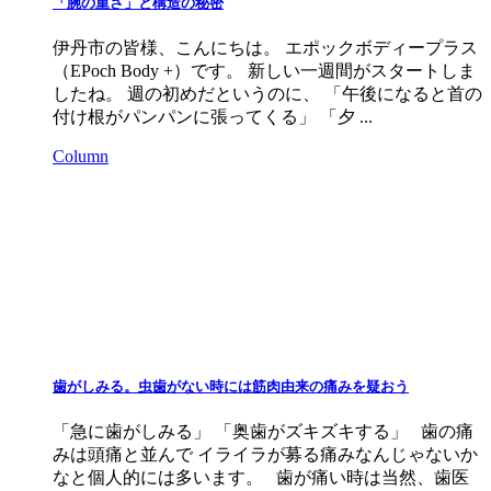
「腕の重さ」と構造の秘密
伊丹市の皆様、こんにちは。 エポックボディープラス
（EPoch Body +）です。 新しい一週間がスタートしま
したね。 週の初めだというのに、 「午後になると首の
付け根がパンパンに張ってくる」 「夕 ...
Column
歯がしみる。虫歯がない時には筋肉由来の痛みを疑おう
「急に歯がしみる」 「奥歯がズキズキする」 歯の痛
みは頭痛と並んで イライラが募る痛みなんじゃないか
なと個人的には多います。 歯が痛い時は当然、歯医