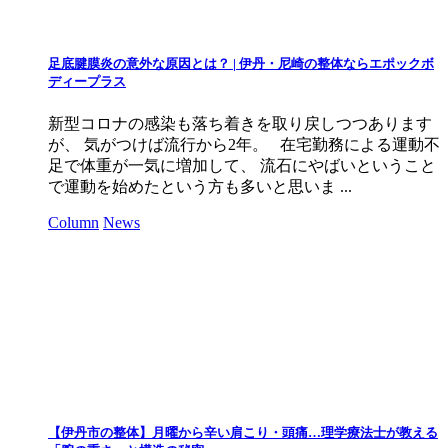
足底腱膜炎の意外な原因とは？ | 伊丹・尼崎の整体ならエポックボ
ディープラス
新型コロナの感染も落ち着きを取り戻しつつあります
が、 気がつけば流行から2年。 在宅勤務による運動不
足で体重が一気に増加して、 流石にやばいということ
で運動を始めたという方も多いと思いま ...
Column
News
【伊丹市の整体】月曜から辛い肩こり・頭痛…理学療法士が教える