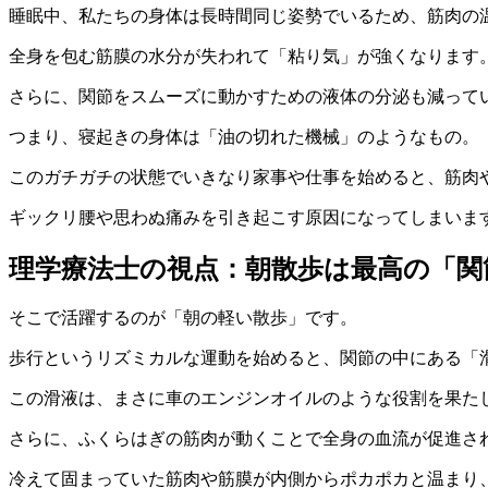
睡眠中、私たちの身体は長時間同じ姿勢でいるため、筋肉の
全身を包む筋膜の水分が失われて「粘り気」が強くなります
さらに、関節をスムーズに動かすための液体の分泌も減って
つまり、寝起きの身体は「油の切れた機械」のようなもの。
このガチガチの状態でいきなり家事や仕事を始めると、筋肉
ギックリ腰や思わぬ痛みを引き起こす原因になってしまいま
理学療法士の視点：朝散歩は最高の「関
そこで活躍するのが「朝の軽い散歩」です。
歩行というリズミカルな運動を始めると、関節の中にある「
この滑液は、まさに車のエンジンオイルのような役割を果た
さらに、ふくらはぎの筋肉が動くことで全身の血流が促進さ
冷えて固まっていた筋肉や筋膜が内側からポカポカと温まり