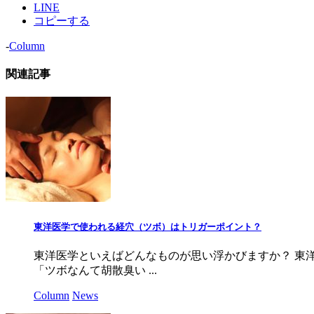
LINE
コピーする
-
Column
関連記事
東洋医学で使われる経穴（ツボ）はトリガーポイント？
東洋医学といえばどんなものが思い浮かびますか？ 東洋
「ツボなんて胡散臭い ...
Column
News