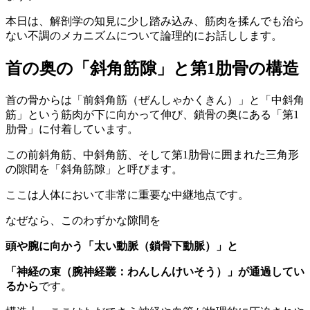
本日は、解剖学の知見に少し踏み込み、筋肉を揉んでも治ら
ない不調のメカニズムについて論理的にお話しします。
首の奥の「斜角筋隙」と第1肋骨の構造
首の骨からは「前斜角筋（ぜんしゃかくきん）」と「中斜角
筋」という筋肉が下に向かって伸び、鎖骨の奥にある「第1
肋骨」に付着しています。
この前斜角筋、中斜角筋、そして第1肋骨に囲まれた三角形
の隙間を「斜角筋隙」と呼びます。
ここは人体において非常に重要な中継地点です。
なぜなら、このわずかな隙間を
頭や腕に向かう「太い動脈（鎖骨下動脈）」と
「神経の束（腕神経叢：わんしんけいそう）」が通過してい
るから
です。