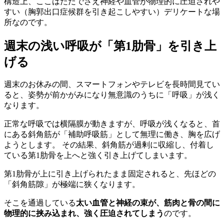
構造上、ここはただでさえ神経や血管が物理的に圧迫されや
すい（胸郭出口症候群を引き起こしやすい）デリケートな場
所なのです。
週末の浅い呼吸が「第1肋骨」を引き上
げる
週末のお休みの間、スマートフォンやテレビを長時間見てい
ると、姿勢が前かがみになり無意識のうちに「呼吸」が浅く
なります。
正常な呼吸では横隔膜が動きますが、呼吸が浅くなると、首
にある斜角筋が「補助呼吸筋」として無理に働き、胸を広げ
ようとします。 その結果、斜角筋が過剰に収縮し、付着し
ている第1肋骨を上へと強く引き上げてしまいます。
第1肋骨が上に引き上げられたまま固定されると、先ほどの
「斜角筋隙」が極端に狭くなります。
そこを通過している
太い血管と神経の束が、筋肉と骨の間に
物理的に挟み込まれ、強く圧迫されてしまう
のです。