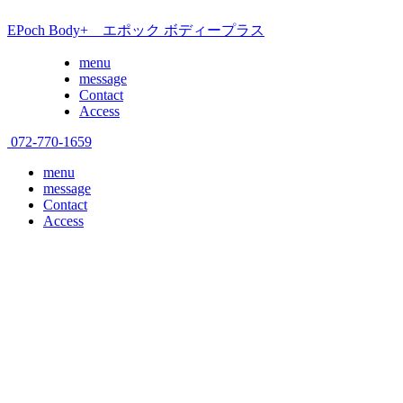
EPoch Body+ エポック ボディープラス
menu
message
Contact
Access
072-770-1659
menu
message
Contact
Access