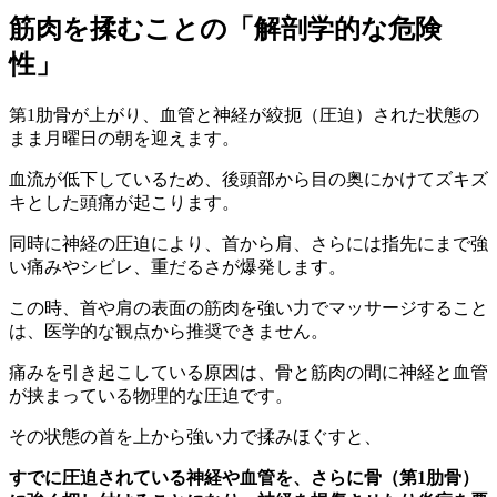
筋肉を揉むことの「解剖学的な危険
性」
第1肋骨が上がり、血管と神経が絞扼（圧迫）された状態の
まま月曜日の朝を迎えます。
血流が低下しているため、後頭部から目の奥にかけてズキズ
キとした頭痛が起こります。
同時に神経の圧迫により、首から肩、さらには指先にまで強
い痛みやシビレ、重だるさが爆発します。
この時、首や肩の表面の筋肉を強い力でマッサージすること
は、医学的な観点から推奨できません。
痛みを引き起こしている原因は、骨と筋肉の間に神経と血管
が挟まっている物理的な圧迫です。
その状態の首を上から強い力で揉みほぐすと、
すでに圧迫されている神経や血管を、さらに骨（第1肋骨）