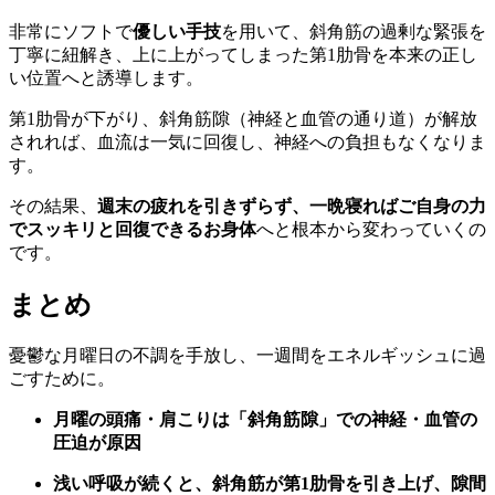
非常にソフトで
優しい手技
を用いて、斜角筋の過剰な緊張を
丁寧に紐解き、上に上がってしまった第1肋骨を本来の正し
い位置へと誘導します。
第1肋骨が下がり、斜角筋隙（神経と血管の通り道）が解放
されれば、血流は一気に回復し、神経への負担もなくなりま
す。
その結果、
週末の疲れを引きずらず、一晩寝ればご自身の力
でスッキリと回復できるお身体
へと根本から変わっていくの
です。
まとめ
憂鬱な月曜日の不調を手放し、一週間をエネルギッシュに過
ごすために。
月曜の頭痛・肩こりは「斜角筋隙」での神経・血管の
圧迫が原因
浅い呼吸が続くと、斜角筋が第1肋骨を引き上げ、隙間