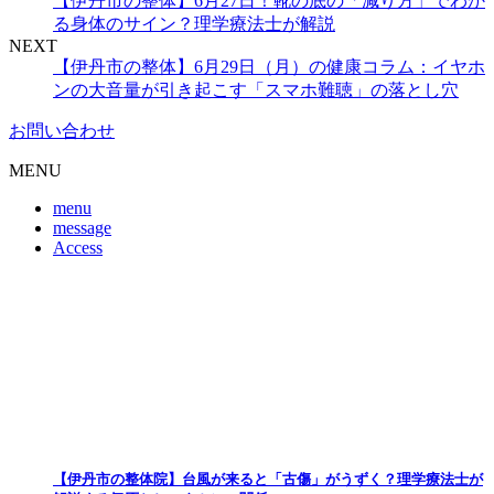
【伊丹市の整体】6月27日！靴の底の「減り方」でわか
る身体のサイン？理学療法士が解説
NEXT
【伊丹市の整体】6月29日（月）の健康コラム：イヤホ
ンの大音量が引き起こす「スマホ難聴」の落とし穴
お問い合わせ
MENU
menu
message
Access
【伊丹市の整体院】台風が来ると「古傷」がうずく？理学療法士が