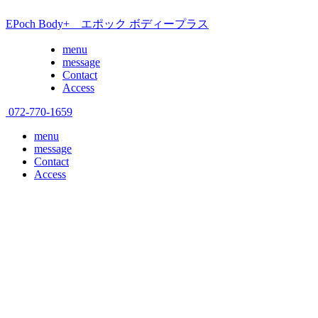
EPoch Body+ エポック ボディープラス
menu
message
Contact
Access
072-770-1659
menu
message
Contact
Access