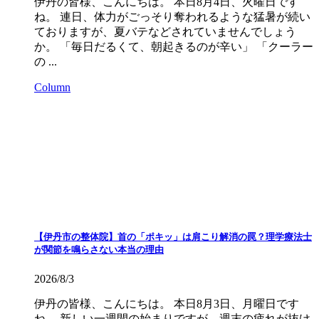
伊丹の皆様、こんにちは。 本日8月4日、火曜日です
ね。 連日、体力がごっそり奪われるような猛暑が続い
ておりますが、夏バテなどされていませんでしょう
か。 「毎日だるくて、朝起きるのが辛い」 「クーラー
の ...
Column
【伊丹市の整体院】首の「ポキッ」は肩こり解消の罠？理学療法士
が関節を鳴らさない本当の理由
2026/8/3
伊丹の皆様、こんにちは。 本日8月3日、月曜日です
ね。 新しい一週間の始まりですが、週末の疲れが抜け