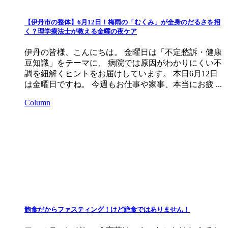
【伊丹市の整体】6月12日！梅雨の「むくみ」が全身のだるさを招
く？理学療法士が教える金曜の夜ケア
伊丹の皆様、こんにちは。 金曜日は「不定愁訴・健康
豆知識」をテーマに、 病院では原因がわかりにくい不
調を紐解くヒントをお届けしています。 本日6月12日
は金曜日ですね。 今週もお仕事や家事、本当にお疲 ...
Column
飽食だからファスティング！けど絶食ではありません！