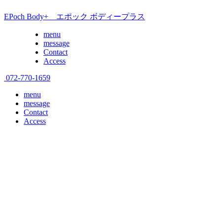
EPoch Body+ エポック ボディープラス
menu
message
Contact
Access
072-770-1659
menu
message
Contact
Access