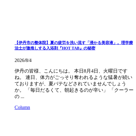
【伊丹市の整体院】夏の疲労を洗い流す「浸かる美容液」。理学療
法士が激推しする入浴剤『HOT TAB』の秘密
2026/8/4
伊丹の皆様、こんにちは。 本日8月4日、火曜日です
ね。 連日、体力がごっそり奪われるような猛暑が続い
ておりますが、夏バテなどされていませんでしょう
か。 「毎日だるくて、朝起きるのが辛い」 「クーラー
の ...
Column