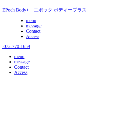
EPoch Body+ エポック ボディープラス
menu
message
Contact
Access
072-770-1659
menu
message
Contact
Access