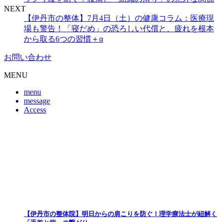
NEXT
【伊丹市の整体】7月4日（土）の健康コラム：医療現
場も警告！「寝だめ」の恐ろしい代償と、疲れを根本
から取る6つの習慣＋α
お問い合わせ
MENU
menu
message
Access
【伊丹市の整体院】明日からの肩こりを防ぐ！理学療法士が紐解く