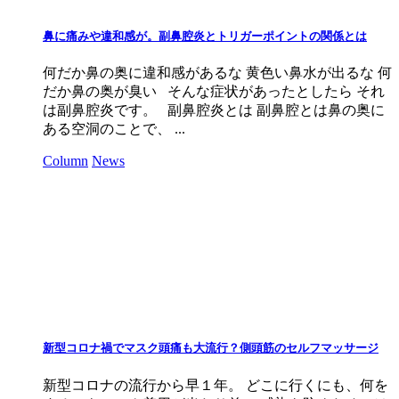
鼻に痛みや違和感が。副鼻腔炎とトリガーポイントの関係とは
何だか鼻の奥に違和感があるな 黄色い鼻水が出るな 何
だか鼻の奥が臭い そんな症状があったとしたら それ
は副鼻腔炎です。 副鼻腔炎とは 副鼻腔とは鼻の奥に
ある空洞のことで、 ...
Column
News
新型コロナ禍でマスク頭痛も大流行？側頭筋のセルフマッサージ
新型コロナの流行から早１年。 どこに行くにも、何を