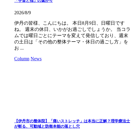
「手首と指」の繋がり
2026/8/9
伊丹の皆様、こんにちは。 本日8月9日、日曜日です
ね。 週末の休日、いかがお過ごしでしょうか。 当コラ
ムでは曜日ごとにテーマを変えて発信しており、週末
の土日は「その他の整体テーマ・休日の過ごし方」を
お ...
Column
News
【伊丹市の整体院】「痛いストレッチ」は本当に正解？理学療法士
が斬る、可動域と防衛本能の落とし穴