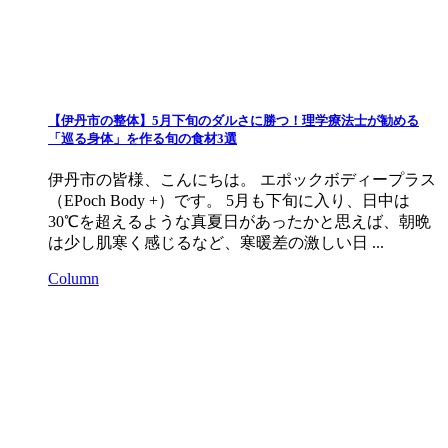
【伊丹市の整体】5月下旬のダルさに勝つ！理学療法士が勧める
「巡る身体」を作る旬の食材3選
伊丹市の皆様、こんにちは。 エポックボディープラス
（EPoch Body +）です。 5月も下旬に入り、日中は
30℃を超えるような真夏日があったかと思えば、朝晩
は少し肌寒く感じるなど、寒暖差の激しい日 ...
Column