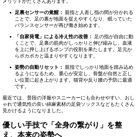
メリットがたくさんあります。
足裏センサーの覚醒：
親指と人差し指の間が分かれる
ことで、足の裏が地面を捉えやすくなり、眠っていた
バランスセンサーが再び働き始めます。
「自家発電」による冷え性の改善：
足の指が自由に動
くことで、足裏の筋肉がしっかりと伸び縮みし、血液
を上に押し上げるポンプの役割を果たします。足元か
らポカポカと温まりやすくなります。
姿勢の自動リセット：
親指でしっかり地面を踏み込め
るようになるため、重心が安定し、骨盤が自然と正し
い位置に起き上がります。猫背や反り腰の予防に最適
です。
最近では、普段の洋服やスニーカーにも合わせやすい、おし
ゃれで通気性の良い綿麻素材の足袋ソックスなどもたくさん
見かけるようになりました。
優しい手技で「全身の繋がり」を整
え、本来の姿勢へ