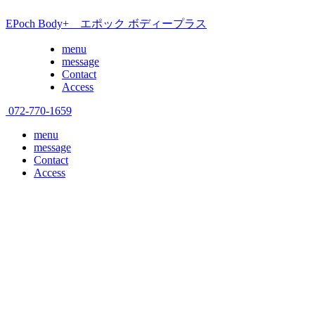
EPoch Body+ エポック ボディープラス
menu
message
Contact
Access
072-770-1659
menu
message
Contact
Access