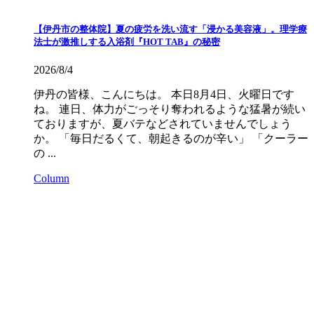
【伊丹市の整体院】夏の疲労を洗い流す「浸かる美容液」。理学療
法士が激推しする入浴剤『HOT TAB』の秘密
2026/8/4
伊丹の皆様、こんにちは。 本日8月4日、火曜日です
ね。 連日、体力がごっそり奪われるような猛暑が続い
ておりますが、夏バテなどされていませんでしょう
か。 「毎日だるくて、朝起きるのが辛い」 「クーラー
の ...
Column