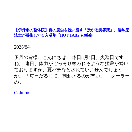
【伊丹市の整体院】夏の疲労を洗い流す「浸かる美容液」。理学療
法士が激推しする入浴剤『HOT TAB』の秘密
2026/8/4
伊丹の皆様、こんにちは。 本日8月4日、火曜日です
ね。 連日、体力がごっそり奪われるような猛暑が続い
ておりますが、夏バテなどされていませんでしょう
か。 「毎日だるくて、朝起きるのが辛い」 「クーラー
の ...
Column