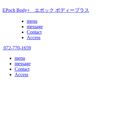
EPoch Body+ エポック ボディープラス
menu
message
Contact
Access
072-770-1659
menu
message
Contact
Access