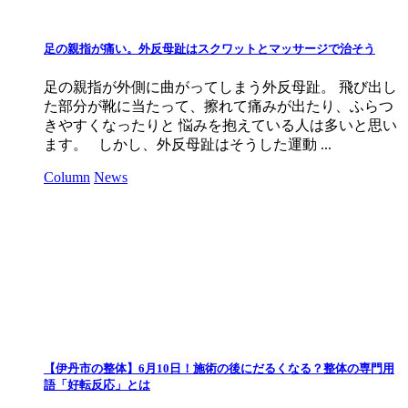
足の親指が痛い。外反母趾はスクワットとマッサージで治そう
足の親指が外側に曲がってしまう外反母趾。 飛び出し
た部分が靴に当たって、擦れて痛みが出たり、ふらつ
きやすくなったりと 悩みを抱えている人は多いと思い
ます。 しかし、外反母趾はそうした運動 ...
Column
News
【伊丹市の整体】6月10日！施術の後にだるくなる？整体の専門用
語「好転反応」とは