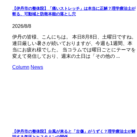
【伊丹市の整体院】「痛いストレッチ」は本当に正解？理学療法士が
斬る、可動域と防衛本能の落とし穴
2026/8/8
伊丹の皆様、こんにちは。 本日8月8日、土曜日ですね。
連日厳しい暑さが続いておりますが、今週も1週間、本
当にお疲れ様でした。 当コラムでは曜日ごとにテーマを
変えて発信しており、週末の土日は「その他の ...
Column
News
【伊丹市の整体院】台風が来ると「古傷」がうずく？理学療法士が解
説する気圧とヒスタミンの関係