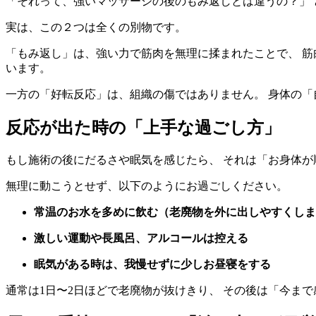
「それって、強いマッサージの後のもみ返しとは違うの？」 
実は、この２つは全くの別物です。
「もみ返し」は、強い力で筋肉を無理に揉まれたことで、 筋
います。
一方の「好転反応」は、組織の傷ではありません。 身体の「
反応が出た時の「上手な過ごし方」
もし施術の後にだるさや眠気を感じたら、 それは「お身体
無理に動こうとせず、以下のようにお過ごしください。
常温のお水を多めに飲む（老廃物を外に出しやすくしま
激しい運動や長風呂、アルコールは控える
眠気がある時は、我慢せずに少しお昼寝をする
通常は1日〜2日ほどで老廃物が抜けきり、 その後は「今ま