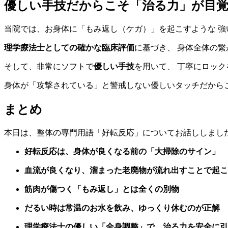
優しい手技だからこそ「治る力」が目
当院では、お身体に「もみ返し（ケガ）」を起こすような 
理学療法士としての確かな臨床評価
に基づき、 身体全体の
そして、非常にソフトで
優しい手技
を用いて、 丁寧にロッ
身体が「攻撃されている」と警戒しない優しいタッチだから
まとめ
本日は、整体の専門用語「好転反応」についてお話ししまし
好転反応は、身体が良くなる前の「大掃除のサイン」
血流が良くなり、溜まった老廃物が流れ出すことで起こ
筋肉が傷つく「もみ返し」とは全くの別物
だるい時は常温のお水を飲み、ゆっくり休むのが正解
理学療法士の優しい「全身調整」で、治る力を安全に引