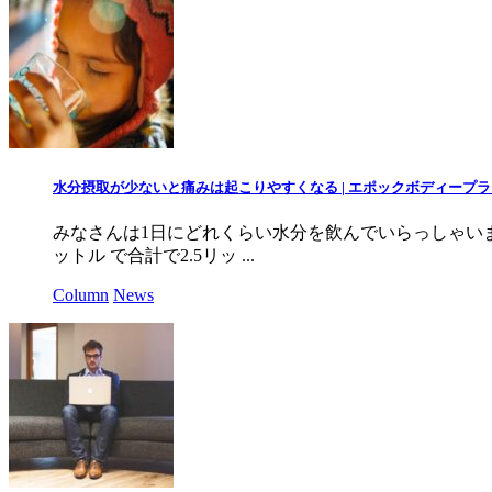
水分摂取が少ないと痛みは起こりやすくなる | エポックボディープ
みなさんは1日にどれくらい水分を飲んでいらっしゃいます
ットル で合計で2.5リッ ...
Column
News