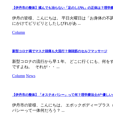
【伊丹市の整体】揉んでも治らない「足のしびれ」の正体は？理学
伊丹の皆様、こんにちは。 平日火曜日は「お身体の不調
にかけてピリピリとしたしびれがあ ...
Column
新型コロナ禍でマスク頭痛も大流行？側頭筋のセルフマッサージ
新型コロナの流行から早１年。 どこに行くにも、何を
ですよね。 それが・・ ...
Column
News
【伊丹市の整体】「オステオパシー」って何？理学療法士が“優しい
伊丹市の皆様、こんにちは。 エポックボディープラス（E
パシーって一体何だろう？ ...