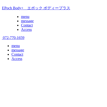
EPoch Body+ エポック ボディープラス
menu
message
Contact
Access
072-770-1659
menu
message
Contact
Access