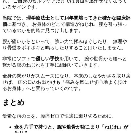
れ、 ご自身のセルフケアだけでは負担を逃がせなくなって
いるサインです。
当院では、
理学療法士として14年間培ってきた確かな臨床評
価
に基づき、 お身体のどこで構造がねじれ、腰を引っ張っ
ているのかを的確に見つけ出します。
腰が痛いからといって、強い力で揉みほぐしたり、 無理や
り骨盤をボキボキと鳴らしたりすることはいたしません。
非常にソフトで
優しい手技
を用いて、 腕や肋骨から腰へと
繋がる膜のねじれを丁寧に紐解いていきます。
全身の繋がりがスムーズになり、本来のしなやかさを取り戻
せば、 雨の日のお出かけも「痛みを気にせず心地よく歩け
るお身体」へと変わっていくのです。
まとめ
憂鬱な雨の日を、腰痛ゼロで快適に乗り切るために。
傘を片手で持つと、腕や肋骨が縮こまり「ねじれ」が