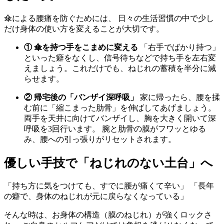
傘による腰痛を防ぐためには、 日々の生活習慣の中で少し
だけ身体の使い方を変えることが大切です。
① 傘を持つ手をこまめに変える
「右手でばかり持つ」
といった癖をなくし、信号待ちなどで持ち手を左右変
えましょう。これだけでも、ねじれの蓄積を半分に減
らせます。
② 帰宅後の「バンザイ深呼吸」
家に帰ったら、腰を揉
む前に「縮こまった肋骨」を伸ばしてあげましょう。
両手を天井に向けてバンザイし、胸を大きく開いて深
呼吸を3回行います。 腕と肋骨の膜がフワッとゆる
み、腰への引っ張りがリセットされます。
優しい手技で「ねじれのない土台」へ
「持ち方に気をつけても、すでに腰が痛くて辛い」 「長年
の癖で、身体のねじれが元に戻らなくなっている」
そんな時は、お身体の構造（膜のねじれ）が強くロックさ