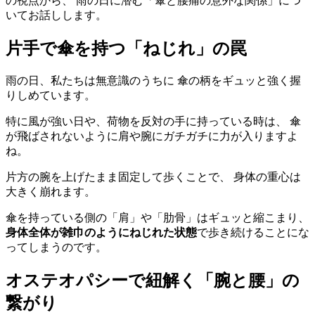
の視点から、 雨の日に潜む「傘と腰痛の意外な関係」につ
いてお話しします。
片手で傘を持つ「ねじれ」の罠
雨の日、私たちは無意識のうちに 傘の柄をギュッと強く握
りしめています。
特に風が強い日や、荷物を反対の手に持っている時は、 傘
が飛ばされないように肩や腕にガチガチに力が入りますよ
ね。
片方の腕を上げたまま固定して歩くことで、 身体の重心は
大きく崩れます。
傘を持っている側の「肩」や「肋骨」はギュッと縮こまり、
身体全体が雑巾のようにねじれた状態
で歩き続けることにな
ってしまうのです。
オステオパシーで紐解く「腕と腰」の
繋がり