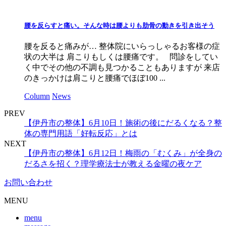
腰を反らすと痛い。そんな時は腰よりも肋骨の動きを引き出そう
腰を反ると痛みが… 整体院にいらっしゃるお客様の症
状の大半は 肩こりもしくは腰痛です。 問診をしてい
く中でその他の不調も見つかることもありますが 来店
のきっかけは肩こりと腰痛でほぼ100 ...
Column
News
PREV
【伊丹市の整体】6月10日！施術の後にだるくなる？整
体の専門用語「好転反応」とは
NEXT
【伊丹市の整体】6月12日！梅雨の「むくみ」が全身の
だるさを招く？理学療法士が教える金曜の夜ケア
お問い合わせ
MENU
menu